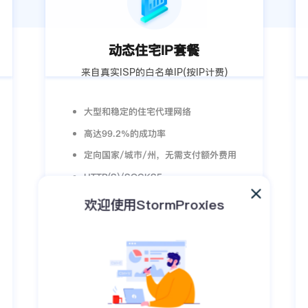
动态住宅IP套餐
来自真实ISP的白名单IP(按IP计费)
大型和稳定的住宅代理网络
高达99.2%的成功率
定向国家/城市/州，无需支付额外费用
HTTP(S)/SOCKS5
无限并发会话
欢迎使用StormProxies
24/7实时支持
了解详情