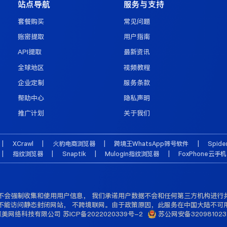
站点导航
服务与支持
套餐购买
常见问题
账密提取
用户指南
API提取
最新资讯
全球地区
视频教程
企业定制
服务条款
帮助中心
隐私声明
推广计划
关于我们
|
XCrawl
|
火豹电商浏览器
|
跨境王WhatsApp筛号软件
|
Spid
|
指纹浏览器
|
Snaptik
|
Mulogin指纹浏览器
|
FoxPhone云手机
不会强制收集和使用用户信息， 我们承诺用户数据不会和任何第三方机构进行
不能访问静态封闭网站， 不跨境联网。由于政策原因，此服务在中国大陆不可
慧美网络科技有限公司
苏ICP备2022020339号-2
苏公网安备320981023