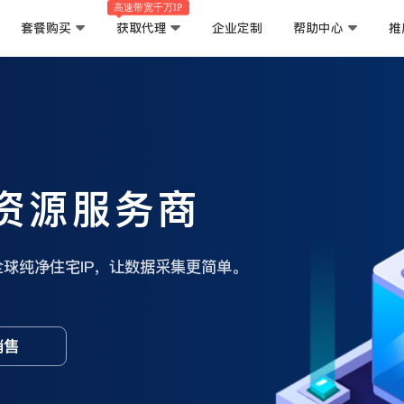
高速带宽千万IP
套餐购买
获取代理
企业定制
帮助中心
推
P资源服务商
s，全球纯净住宅IP，让数据采集更简单。
销售