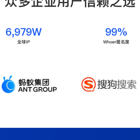
众多企业用户信赖之选
7,000
W
100
%
全球IP
Whoer匿名度