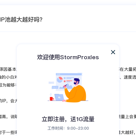
的IP池越大越好吗？
HTTP的IP池越大越好吗？
欢迎使用StormProxies
原因基本上是因为国内行业太卷，比如跨境电商，新媒体行业都在大量
触的小白对此不太了解，特别是对于海外HTTP的选择，IP池选择、速度
因为能够：
的IP，会大大降低业务的通过率。
就越高，说明该商的实力也越强，而这种商往往在售后服务、产品质量上会
立即注册，送1G流量
工作时间：9:00-23:00
，对于一些IP容易被限制的业务来说，比如网络爬虫，当然是IP池越大越