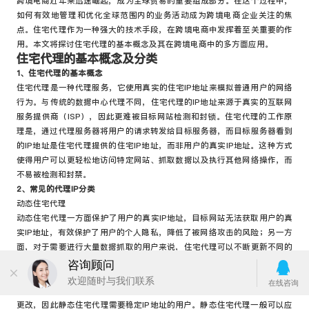
跨境电商近年来迅速崛起，成为全球贸易的重要组成部分。在这个过程中，
如何有效地管理和优化全球范围内的业务活动成为跨境电商企业关注的焦
点。住宅代理作为一种强大的技术手段，在跨境电商中发挥着至关重要的作
用。本文将探讨住宅代理的基本概念及其在跨境电商中的多方面应用。
住宅代理的基本概念及分类
1、住宅代理的基本概念
住宅代理是一种代理服务，它使用真实的住宅IP地址来模拟普通用户的网络
行为。与传统的数据中心代理不同，住宅代理的IP地址来源于真实的互联网
服务提供商（ISP），因此更难被目标网站检测和封锁。住宅代理的工作原
理是，通过代理服务器将用户的请求转发给目标服务器，而目标服务器看到
的IP地址是住宅代理提供的住宅IP地址，而非用户的真实IP地址。这种方式
使得用户可以更轻松地访问特定网站、抓取数据以及执行其他网络操作，而
不易被检测和封禁。
2、常见的代理IP分类
动态住宅代理
动态住宅代理一方面保护了用户的真实IP地址，目标网站无法获取用户的真
实IP地址，有效保护了用户的个人隐私，降低了被网络攻击的风险；另一方
面，对于需要进行大量数据抓取的用户来说，住宅代理可以不断更新不同的
住宅IP地址，稳定地进行目标工作，提高工作效率。
静态住宅代理
静态住宅代理是从真实的住宅设备中获得的，IP地址永久固定，不会频繁地
更改，因此静态住宅代理需要稳定IP地址的用户。静态住宅代理一般可以应